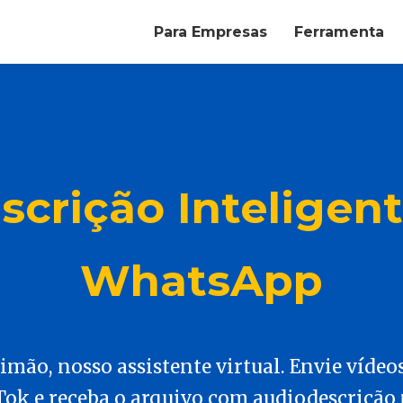
Para Empresas
Ferramenta
crição Inteligen
WhatsApp
mão, nosso assistente virtual. Envie vídeo
ok e receba o arquivo com audiodescrição 